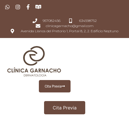
957082456
634598752
clinicagarnacho@gmail.com
Avenida Llanos del Pretorio 1, Portal 8, 2, 2. Edificio Neptuno
Cita Previa
Cita Previa